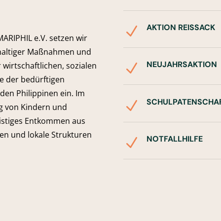
AKTION REISSACK
N
ARIPHIL e.V. setzen wir
hhaltiger Maßnahmen und
NEUJAHRSAKTION
 wirtschaftlichen, sozialen
N
e der bedürftigen
den Philippinen ein. Im
SCHULPATENSCHA
N
ng von Kindern und
ristiges Entkommen aus
en und lokale Strukturen
NOTFALLHILFE
N